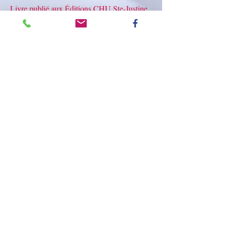
Livre publié aux Éditions CHU Ste-Justine
La transition du primaire au
secondaire est une étape très
importante qui peut susciter des
préoccupations, des
questionnements et des émotions
plus ou moins intenses selon la
personnalité de l'adolescent.
Ce guide présente l'ensemble des
enjeux du passage au secondaire.
Les nombreux questionnaires et
exercices incitent à la discussion.
On y retrouve également